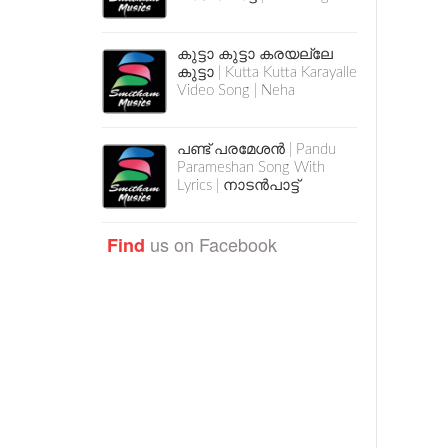
കുട്ടാ കുട്ടാ കരയല്ലേ
കുട്ടാ | Kutta Kutta Karayalle
Video Song | Neha
പണ്ട് പരമേശൻ | Pandu
Parameshan Song With
Lyrics | നാടൻപാട്ട്
us on Facebook
Find