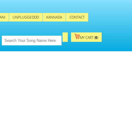
ANI
UNPLUGGEDDD
KANNADA
CONTACT
MY CART (
0
)