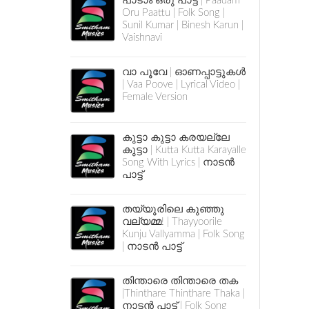
പാടാം ഒരു പാട്ട് | Paadam
Oru Paattu | Folk Song |
Sunil Kumar | Binesh Karun |
Vaishnavi
വാ പൂവേ | ഓണപ്പാട്ടുകൾ
| Vaa Poove | Lyrical Video |
Female Version
കുട്ടാ കുട്ടാ കരയല്ലേ
കുട്ടാ | Kutta Kutta Karayalle
Song With Lyrics | നാടൻ
പാട്ട്
തയ്യൂരിലെ കുഞ്ഞു
വല്യമ്മ! | Thayyoorile
Kunju Vallyamma | Folk Song
| നാടൻ പാട്ട്
തിന്താരെ തിന്താരെ തക
|Thinthare Thinthare Thaka |
നാടൻ പാട്ട് | Folk Song