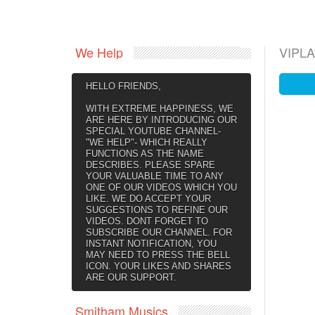
We Help
VIPL
HELLO FRIENDS,
WITH EXTREME HAPPINESS, WE
ARE HERE BY INTRODUCING OUR
SPECIAL YOUTUBE CHANNEL-
"WE HELP"- WHICH REALLY
FUNCTIONS AS THE NAME
DESCRIBES. PLEASE SPARE
YOUR VALUABLE TIME TO ANY
ONE OF OUR VIDEOS WHICH YOU
LIKE. WE DO ACCEPT YOUR
SUGGESTIONS TO REFINE OUR
VIDEOS. DONT FORGET TO
SUBSCRIBE OUR CHANNEL. FOR
INSTANT NOTIFICATION, YOU
MAY NEED TO PRESS THE BELL
ICON. YOUR LIKES AND SHARES
ARE OUR SUPPORT.
Smitham Musics