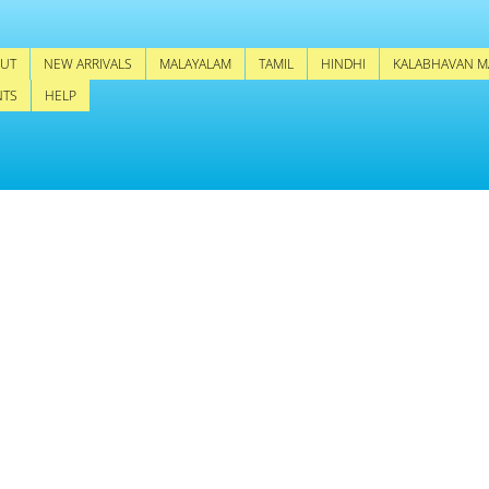
UT
NEW ARRIVALS
MALAYALAM
TAMIL
HINDHI
KALABHAVAN M
NTS
HELP