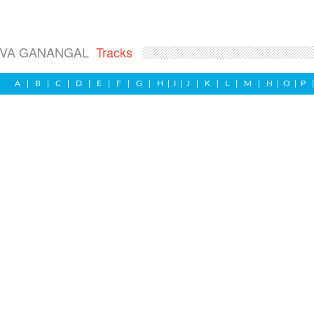
AVA GANANGAL
Tracks
A
|
B
|
C
|
D
|
E
|
F
|
G
|
H
|
I
|
J
|
K
|
L
|
M
|
N
|
O
|
P