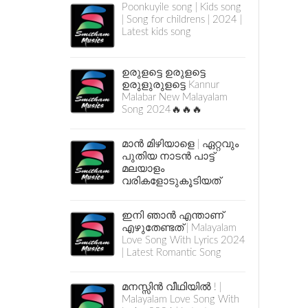
Poonkuyile song | Kids song
| Song for childrens | 2024 |
Latest kids song
ഉരുളട്ടെ ഉരുളട്ടെ
ഉരുളുരുളട്ടെ Kannur
Malabar New Malayalam
Song 2024🔥🔥🔥
മാൻ മിഴിയാളെ | ഏറ്റവും
പുതിയ നാടൻ പാട്ട്
മലയാളം
വരികളോടുകൂടിയത്
ഇനി ഞാൻ എന്താണ്
എഴുതേണ്ടത് | Malayalam
Love Song With Lyrics 2024
| Latest Romantic Song
മനസ്സിൻ വീഥിയിൽ ! |
Malayalam Love Song With