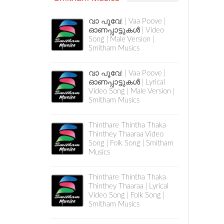
വാ പൂവേ! | Vaa Poove |
ഓണപ്പാട്ടുകൾ | Video
Song | Male Version |
Smitham Musics
വാ പൂവേ! | Vaa Poove |
ഓണപ്പാട്ടുകൾ | Lyrical
Video Song | Male Version |
Smitham Musics
Thinthare Thintha Thaka
Thinthey Thaaraa Video
Song | Folk Song | Smitham
Musics
Thinthare Thintha Thaka
Thinthey Thaaraa | Lyrical
Video Song | Folk Song |
Smitham Musics