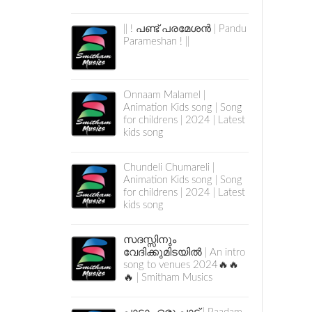
|| ! പണ്ട് പരമേശൻ | Pandu
Parameshan ! ||
Onnaam Malamel |
Animation Kids song | Song
for childrens | 2024 | Latest
kids song
Chundeli Chumareli |
Animation Kids song | Song
for childrens | 2024 | Latest
kids song
സദസ്സിനും
വേദിക്കുമിടയിൽ | An intro
song to venues 2024🔥🔥
🔥 | Smitham Musics