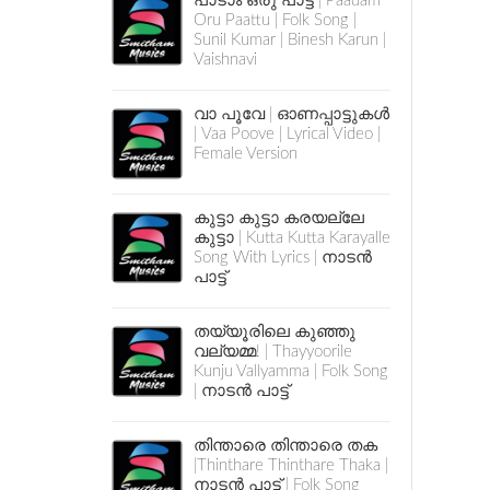
പാടാം ഒരു പാട്ട് | Paadam
Oru Paattu | Folk Song |
Sunil Kumar | Binesh Karun |
Vaishnavi
വാ പൂവേ | ഓണപ്പാട്ടുകൾ
| Vaa Poove | Lyrical Video |
Female Version
കുട്ടാ കുട്ടാ കരയല്ലേ
കുട്ടാ | Kutta Kutta Karayalle
Song With Lyrics | നാടൻ
പാട്ട്
തയ്യൂരിലെ കുഞ്ഞു
വല്യമ്മ! | Thayyoorile
Kunju Vallyamma | Folk Song
| നാടൻ പാട്ട്
തിന്താരെ തിന്താരെ തക
|Thinthare Thinthare Thaka |
നാടൻ പാട്ട് | Folk Song