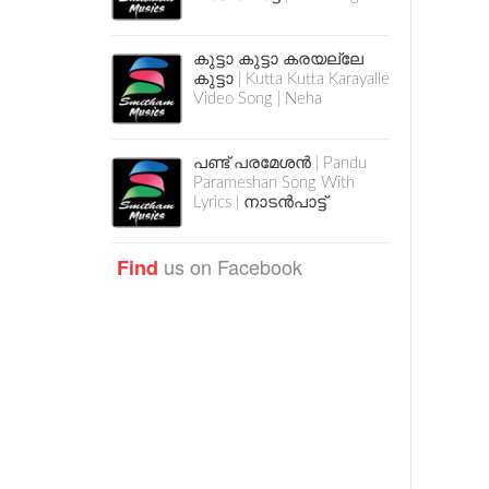
കുട്ടാ കുട്ടാ കരയല്ലേ
കുട്ടാ | Kutta Kutta Karayalle
Video Song | Neha
പണ്ട് പരമേശൻ | Pandu
Parameshan Song With
Lyrics | നാടൻപാട്ട്
us on Facebook
Find