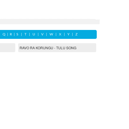
|
Q
|
R
|
S
|
T
|
U
|
V
|
W
|
X
|
Y
|
Z
RAVO RA KORUNGU - TULU SONG