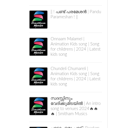
|| ! പണ്ട് പരമേശൻ | Pandu
Parameshan ! ||
Onnaam Malamel |
Animation Kids song | Song
for childrens | 2024 | Latest
kids song
Chundeli Chumareli |
Animation Kids song | Song
for childrens | 2024 | Latest
kids song
സദസ്സിനും
വേദിക്കുമിടയിൽ | An intro
song to venues 2024🔥🔥
🔥 | Smitham Musics