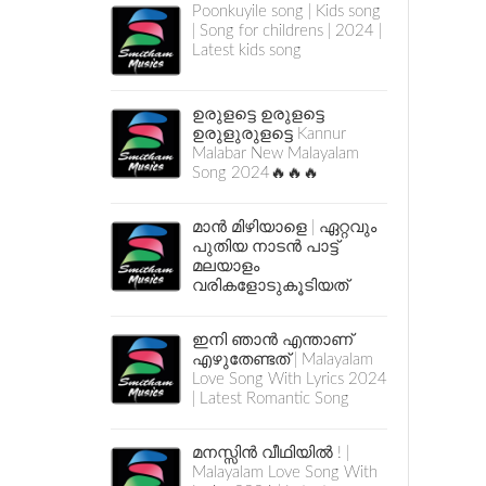
Poonkuyile song | Kids song
| Song for childrens | 2024 |
Latest kids song
ഉരുളട്ടെ ഉരുളട്ടെ
ഉരുളുരുളട്ടെ Kannur
Malabar New Malayalam
Song 2024🔥🔥🔥
മാൻ മിഴിയാളെ | ഏറ്റവും
പുതിയ നാടൻ പാട്ട്
മലയാളം
വരികളോടുകൂടിയത്
ഇനി ഞാൻ എന്താണ്
എഴുതേണ്ടത് | Malayalam
Love Song With Lyrics 2024
| Latest Romantic Song
മനസ്സിൻ വീഥിയിൽ ! |
Malayalam Love Song With