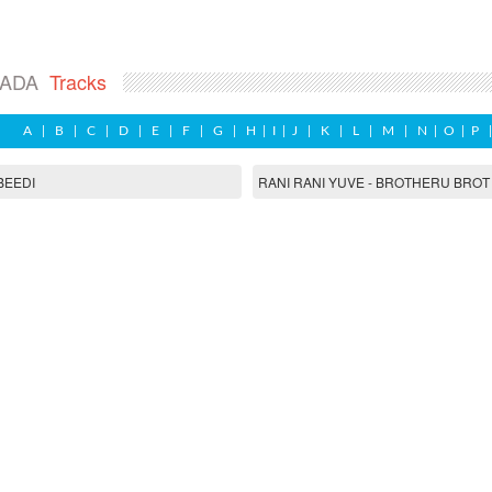
NADA
Tracks
A
|
B
|
C
|
D
|
E
|
F
|
G
|
H
|
I
|
J
|
K
|
L
|
M
|
N
|
O
|
P
BEEDI
RANI RANI YUVE - BROTHERU BROT