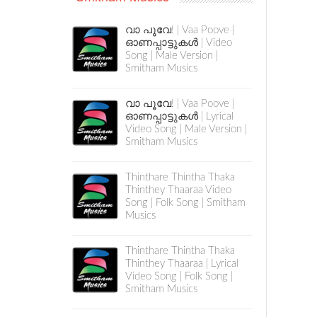
വാ പൂവേ! | Vaa Poove |
ഓണപ്പാട്ടുകൾ | Video
Song | Male Version |
Smitham Musics
വാ പൂവേ! | Vaa Poove |
ഓണപ്പാട്ടുകൾ | Lyrical
Video Song | Male Version |
Smitham Musics
Thinthare Thintha Thaka
Thinthey Thaaraa Video
Song | Folk Song | Smitham
Musics
Thinthare Thintha Thaka
Thinthey Thaaraa | Lyrical
Video Song | Folk Song |
Smitham Musics