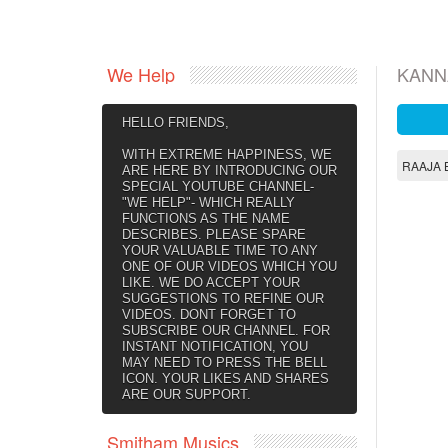
We Help
KAN
HELLO FRIENDS,
WITH EXTREME HAPPINESS, WE
RAAJA 
ARE HERE BY INTRODUCING OUR
SPECIAL YOUTUBE CHANNEL-
"WE HELP"- WHICH REALLY
FUNCTIONS AS THE NAME
DESCRIBES. PLEASE SPARE
YOUR VALUABLE TIME TO ANY
ONE OF OUR VIDEOS WHICH YOU
LIKE. WE DO ACCEPT YOUR
SUGGESTIONS TO REFINE OUR
VIDEOS. DONT FORGET TO
SUBSCRIBE OUR CHANNEL. FOR
INSTANT NOTIFICATION, YOU
MAY NEED TO PRESS THE BELL
ICON. YOUR LIKES AND SHARES
ARE OUR SUPPORT.
Smitham Musics