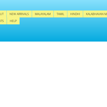
UT
NEW ARRIVALS
MALAYALAM
TAMIL
HINDHI
KALABHAVAN M
NTS
HELP