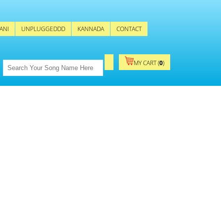
ANI
UNPLUGGEDDD
KANNADA
CONTACT
MY CART (
0
)